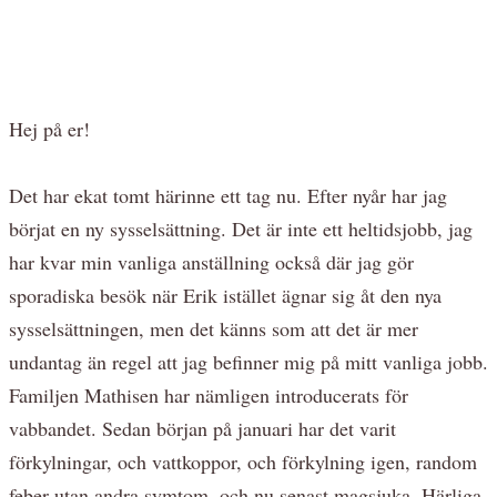
Hej på er!
Det har ekat tomt härinne ett tag nu. Efter nyår har jag
börjat en ny sysselsättning. Det är inte ett heltidsjobb, jag
har kvar min vanliga anställning också där jag gör
sporadiska besök när Erik istället ägnar sig åt den nya
sysselsättningen, men det känns som att det är mer
undantag än regel att jag befinner mig på mitt vanliga jobb.
Familjen Mathisen har nämligen introducerats för
vabbandet. Sedan början på januari har det varit
förkylningar, och vattkoppor, och förkylning igen, random
feber utan andra symtom, och nu senast magsjuka. Härliga