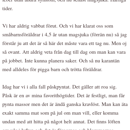
tider.
Vi har aldrig vabbat förut. Och vi har klarat oss som
småbarnsföräldrar i 4,5 år utan magsjuka (förrän nu) så jag
förstår ju att det är så här det måste vara ett tag nu. Men oj
så ovant. Att aldrig veta från dag till dag om man kan vara
på jobbet. Inte kunna planera saker. Och så nu karantän
med alldeles för pigga barn och trötta föräldrar.
Idag har vi i alla fall påskpyntat. Det gäller att roa sig.
Påsk är en av mina favorithögtider. Det är festligt, man får
pynta massor men det är ändå ganska kravlöst. Man kan äta
exakt samma mat som på jul om man vill, eller komma
undan med att hitta på något helt annat. Det finns löften
om vår i luften och det är färgernas och blommornas