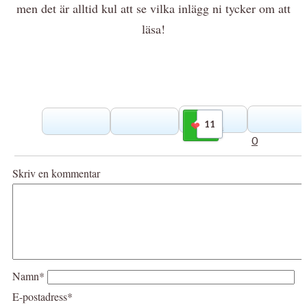
men det är alltid kul att se vilka inlägg ni tycker om att
läsa!
11
Gilla
0
Skriv en kommentar
Namn*
E-postadress*