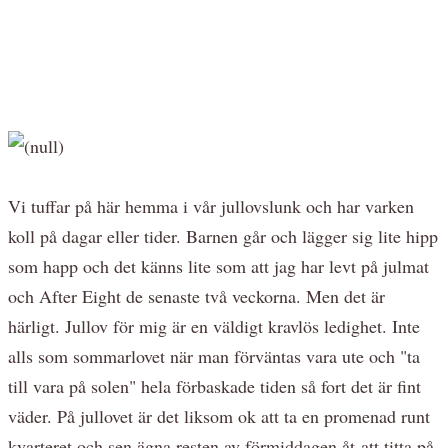
Vi tuffar på här hemma i vår jullovslunk och har varken
koll på dagar eller tider. Barnen går och lägger sig lite hipp
som happ och det känns lite som att jag har levt på julmat
och After Eight de senaste två veckorna. Men det är
härligt. Jullov för mig är en väldigt kravlös ledighet. Inte
alls som sommarlovet när man förväntas vara ute och "ta
till vara på solen" hela förbaskade tiden så fort det är fint
väder. På jullovet är det liksom ok att ta en promenad runt
kvarteret och sen ägna resten av förmiddagen åt att titta på