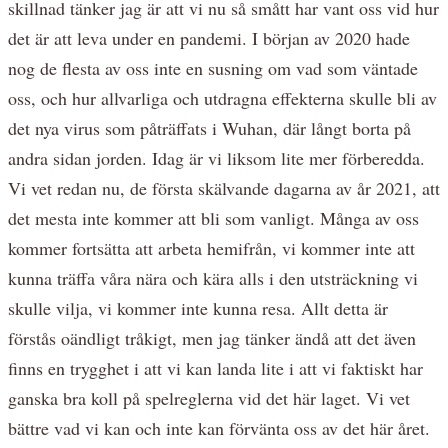
skillnad tänker jag är att vi nu så smått har vant oss vid hur
det är att leva under en pandemi. I början av 2020 hade
nog de flesta av oss inte en susning om vad som väntade
oss, och hur allvarliga och utdragna effekterna skulle bli av
det nya virus som påträffats i Wuhan, där långt borta på
andra sidan jorden. Idag är vi liksom lite mer förberedda.
Vi vet redan nu, de första skälvande dagarna av år 2021, att
det mesta inte kommer att bli som vanligt. Många av oss
kommer fortsätta att arbeta hemifrån, vi kommer inte att
kunna träffa våra nära och kära alls i den utsträckning vi
skulle vilja, vi kommer inte kunna resa. Allt detta är
förstås oändligt tråkigt, men jag tänker ändå att det även
finns en trygghet i att vi kan landa lite i att vi faktiskt har
ganska bra koll på spelreglerna vid det här laget. Vi vet
bättre vad vi kan och inte kan förvänta oss av det här året.