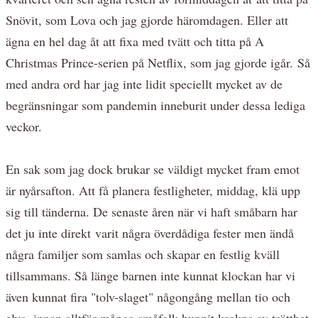
Snövit, som Lova och jag gjorde häromdagen. Eller att
ägna en hel dag åt att fixa med tvätt och titta på A
Christmas Prince-serien på Netflix, som jag gjorde igår. Så
med andra ord har jag inte lidit speciellt mycket av de
begränsningar som pandemin inneburit under dessa lediga
veckor.
En sak som jag dock brukar se väldigt mycket fram emot
är nyårsafton. Att få planera festligheter, middag, klä upp
sig till tänderna. De senaste åren när vi haft småbarn har
det ju inte direkt varit några överdådiga fester men ändå
några familjer som samlas och skapar en festlig kväll
tillsammans. Så länge barnen inte kunnat klockan har vi
även kunnat fira "tolv-slaget" någongång mellan tio och
elva, innan alltför många småfolk hunnit krokna av trötthet,