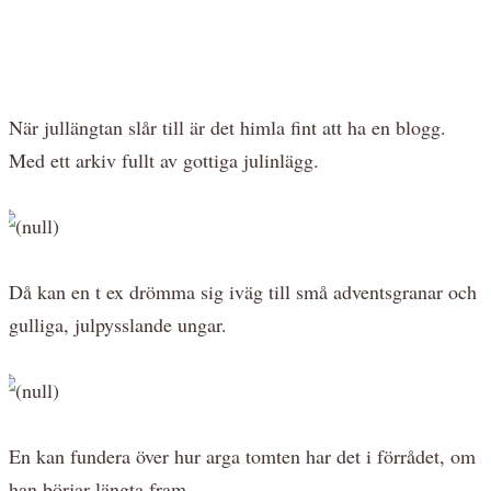
När jullängtan slår till är det himla fint att ha en blogg.
Med ett arkiv fullt av gottiga julinlägg.
Då kan en t ex drömma sig iväg till små adventsgranar och
gulliga, julpysslande ungar.
En kan fundera över hur arga tomten har det i förrådet, om
han börjar längta fram.