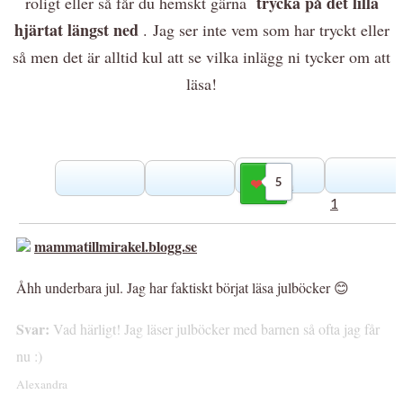
trycka på det lilla
roligt eller så får du hemskt gärna
hjärtat längst ned
.
Jag ser inte vem som har tryckt eller
så men det är alltid kul att se vilka inlägg ni tycker om att
läsa!
5
Gilla
1
mammatillmirakel.blogg.se
Åhh underbara jul. Jag har faktiskt börjat läsa julböcker 😊
Svar:
Vad härligt! Jag läser julböcker med barnen så ofta jag får
nu :)
Alexandra