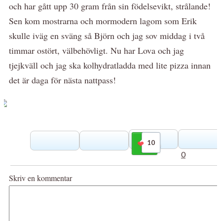
och har gått upp 30 gram från sin födelsevikt, strålande!
Sen kom mostrarna och mormodern lagom som Erik
skulle iväg en sväng så Björn och jag sov middag i två
timmar ostört, välbehövligt. Nu har Lova och jag
tjejkväll och jag ska kolhydratladda med lite pizza innan
det är daga för nästa nattpass!
10
Gilla
0
Skriv en kommentar