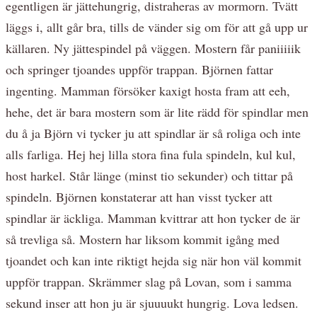
egentligen är jättehungrig, distraheras av mormorn. Tvätt
läggs i, allt går bra, tills de vänder sig om för att gå upp ur
källaren. Ny jättespindel på väggen. Mostern får paniiiiik
och springer tjoandes uppför trappan. Björnen fattar
ingenting. Mamman försöker kaxigt hosta fram att eeh,
hehe, det är bara mostern som är lite rädd för spindlar men
du å ja Björn vi tycker ju att spindlar är så roliga och inte
alls farliga. Hej hej lilla stora fina fula spindeln, kul kul,
host harkel. Står länge (minst tio sekunder) och tittar på
spindeln. Björnen konstaterar att han visst tycker att
spindlar är äckliga. Mamman kvittrar att hon tycker de är
så trevliga så. Mostern har liksom kommit igång med
tjoandet och kan inte riktigt hejda sig när hon väl kommit
uppför trappan. Skrämmer slag på Lovan, som i samma
sekund inser att hon ju är sjuuuukt hungrig. Lova ledsen.