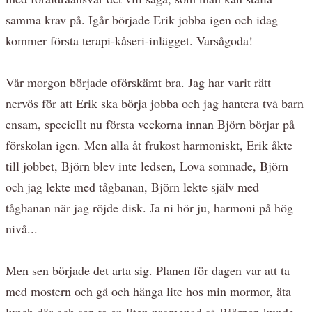
samma krav på. Igår började Erik jobba igen och idag
kommer första terapi-kåseri-inlägget. Varsågoda!
Vår morgon började oförskämt bra. Jag har varit rätt
nervös för att Erik ska börja jobba och jag hantera två barn
ensam, speciellt nu första veckorna innan Björn börjar på
förskolan igen. Men alla åt frukost harmoniskt, Erik åkte
till jobbet, Björn blev inte ledsen, Lova somnade, Björn
och jag lekte med tågbanan, Björn lekte själv med
tågbanan när jag röjde disk. Ja ni hör ju, harmoni på hög
nivå...
Men sen började det arta sig. Planen för dagen var att ta
med mostern och gå och hänga lite hos min mormor, äta
lunch där och sen ta en liten promenad så Björnen kunde