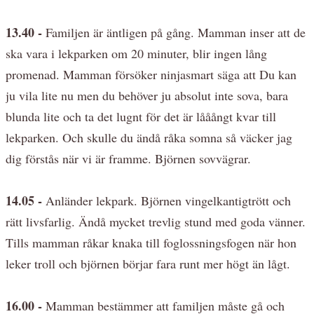
13.40 -
Familjen är äntligen på gång. Mamman inser att de
ska vara i lekparken om 20 minuter, blir ingen lång
promenad. Mamman försöker ninjasmart säga att Du kan
ju vila lite nu men du behöver ju absolut inte sova, bara
blunda lite och ta det lugnt för det är lååångt kvar till
lekparken. Och skulle du ändå råka somna så väcker jag
dig förstås när vi är framme. Björnen sovvägrar.
14.05 -
Anländer lekpark. Björnen vingelkantigtrött och
rätt livsfarlig. Ändå mycket trevlig stund med goda vänner.
Tills mamman råkar knaka till foglossningsfogen när hon
leker troll och björnen börjar fara runt mer högt än lågt.
16.00 -
Mamman bestämmer att familjen måste gå och