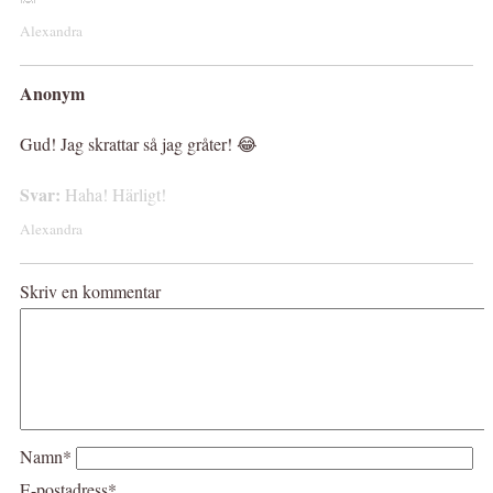
Alexandra
Anonym
Gud! Jag skrattar så jag gråter! 😂
Svar:
Haha! Härligt!
Alexandra
Skriv en kommentar
Namn*
E-postadress*