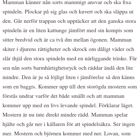
Mamman känner nån sorts mammigt ansvar och ska fixa
spindeln. Plockar på sig glas och kuvert och ska släppa ut
den. Går nerför trappan och upptäcker att den ganska stora
spindeln är en liten kattunge jämfört med sin kompis som
sitter bredvid och är ca två dm mellan ögonen. Mamman
skiter i djurens rättigheter och skrock om dåligt väder och
slår ihjäl den stora spindeln med en närliggande träsko. Får
sen nån sorts barmhärtighetsryck och räddar ändå den lite
mindre. Den är ju så löjligt liten i jämförelse så den känns
som en baggis. Kommer upp till den storögda mostern som
förstås undrar varför det både smällt och att mamman
kommer upp med en livs levande spindel. Förklarar läget.
Mostern är nu inte direkt mindre rädd. Mamman spelar
hjälte och går ner i källaren för att spindelsäkra. Ser ingen
mer. Mostern och björnen kommer med ner. Lovan, som