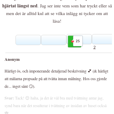
hjärtat längst ned
. Jag ser inte vem som har tryckt eller så
men det är alltid kul att se vilka inlägg ni tycker om att
läsa!
25
Gilla
2
Anonym
Härligt ös, och imponerande detaljerad beskrivning 💕 (& härligt
att målarna propsade på att tvätta innan målning. Hos oss gjorde
de... inget sånt 🙄).
Svar:
Tack! 😊 haha, ja det är väl bra med tvättning antar jag,
synd bara när det resulterar i tvättning av insidan av huset också
🙈