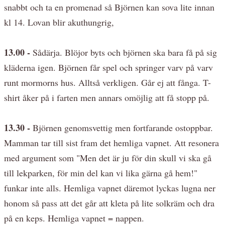
snabbt och ta en promenad så Björnen kan sova lite innan
kl 14. Lovan blir akuthungrig,
13.00 -
Sådärja. Blöjor byts och björnen ska bara få på sig
kläderna igen. Björnen får spel och springer varv på varv
runt mormorns hus. Alltså verkligen. Går ej att fånga. T-
shirt åker på i farten men annars omöjlig att få stopp på.
13.30 -
Björnen genomsvettig men fortfarande ostoppbar.
Mamman tar till sist fram det hemliga vapnet. Att resonera
med argument som "Men det är ju för din skull vi ska gå
till lekparken, för min del kan vi lika gärna gå hem!"
funkar inte alls. Hemliga vapnet däremot lyckas lugna ner
honom så pass att det går att kleta på lite solkräm och dra
på en keps. Hemliga vapnet = nappen.