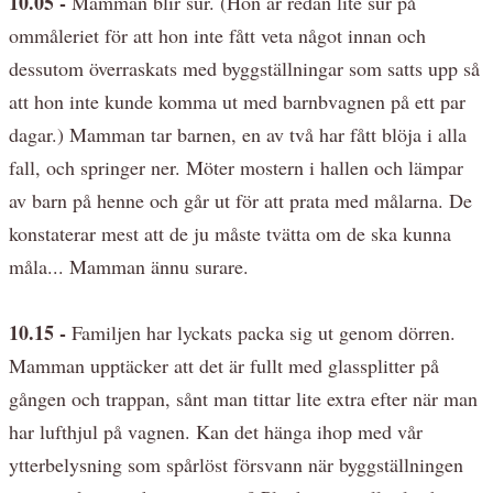
10.05 -
Mamman blir sur. (Hon är redan lite sur på
ommåleriet för att hon inte fått veta något innan och
dessutom överraskats med byggställningar som satts upp så
att hon inte kunde komma ut med barnbvagnen på ett par
dagar.) Mamman tar barnen, en av två har fått blöja i alla
fall, och springer ner. Möter mostern i hallen och lämpar
av barn på henne och går ut för att prata med målarna. De
konstaterar mest att de ju måste tvätta om de ska kunna
måla... Mamman ännu surare.
10.15 -
Familjen har lyckats packa sig ut genom dörren.
Mamman upptäcker att det är fullt med glassplitter på
gången och trappan, sånt man tittar lite extra efter när man
har lufthjul på vagnen. Kan det hänga ihop med vår
ytterbelysning som spårlöst försvann när byggställningen