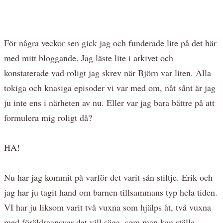
För några veckor sen gick jag och funderade lite på det här
med mitt bloggande. Jag läste lite i arkivet och
konstaterade vad roligt jag skrev när Björn var liten. Alla
tokiga och knasiga episoder vi var med om, nåt sånt är jag
ju inte ens i närheten av nu. Eller var jag bara bättre på att
formulera mig roligt då?
HA!
Nu har jag kommit på varför det varit sån stiltje. Erik och
jag har ju tagit hand om barnen tillsammans typ hela tiden.
VI har ju liksom varit två vuxna som hjälps åt, två vuxna
med föräldraansvar det vill säga, som man kan ställa